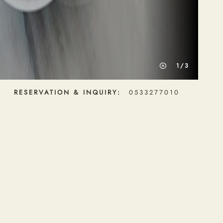
2
/
3
RESERVATION & INQUIRY:
0533277010
FEATURED OFFERS
차밍 썸머 애프터
눈 티
눈부신 여름의 햇살과 푸른 바다의 감성을 담은,
라운지 & 바의 차밍 써머 애프터눈 티를 만나보
세요.